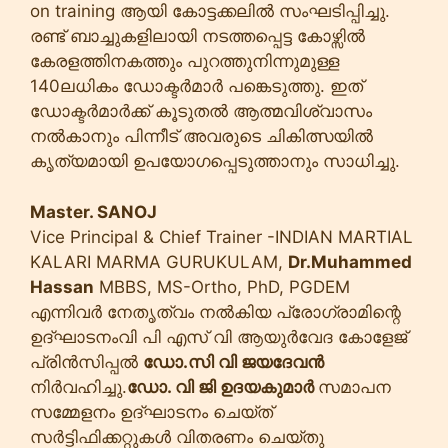
on training ആയി കോട്ടക്കലിൽ സംഘടിപ്പിച്ചു.
രണ്ട് ബാച്ചുകളിലായി നടത്തപ്പെട്ട കോഴ്സിൽ
കേരളത്തിനകത്തും പുറത്തുനിന്നുമുള്ള
140ലധികം ഡോക്ടർമാർ പങ്കെടുത്തു. ഇത്
ഡോക്ടർമാർക്ക് കൂടുതൽ ആത്മവിശ്വാസം
നൽകാനും പിന്നീട് അവരുടെ ചികിത്സയിൽ
കൃത്യമായി ഉപയോഗപ്പെടുത്താനും സാധിച്ചു.
Master. SANOJ
Vice Principal & Chief Trainer -INDIAN MARTIAL
KALARI MARMA GURUKULAM,
Dr.Muhammed
Hassan
MBBS, MS-Ortho, PhD, PGDEM
എന്നിവർ നേതൃത്വം നൽകിയ പ്രോഗ്രാമിന്റെ
ഉദ്ഘാടനം
വി പി എസ് വി ആയുർവേദ കോളേജ്
പ്രിൻസിപ്പൽ
ഡോ.സി വി ജയദേവൻ
നിർവഹിച്ചു.
ഡോ. വി ജി ഉദയകുമാർ
സമാപന
സമ്മേളനം ഉദ്ഘാടനം ചെയ്ത്
സർട്ടിഫിക്കറ്റുകൾ വിതരണം ചെയ്തു