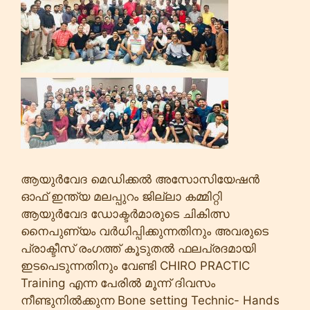
ആയുർവേദ മെഡിക്കൽ അസോസിയേഷൻ
ഓഫ് ഇന്ത്യ മലപ്പുറം ജില്ലാ കമ്മിറ്റി
ആയുർവേദ ഡോക്ടർമാരുടെ ചികിത്സ
നൈപുണ്യം വർധിപ്പിക്കുന്നതിനും അവരുടെ
പ്രാക്ടീസ് രംഗത്ത് കൂടുതൽ ഫലപ്രദമായി
ഇടപെടുന്നതിനും വേണ്ടി CHIRO PRACTIC
Training എന്ന പേരിൽ മൂന്ന് ദിവസം
നീണ്ടുനിൽക്കുന്ന Bone setting Technic- Hands