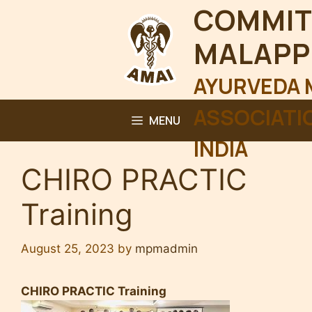
Skip
COMMIT
to
MALAP
content
AYURVEDA 
ASSOCIATI
MENU
INDIA
CHIRO PRACTIC
Training
August 25, 2023
by
mpmadmin
CHIRO PRACTIC Training